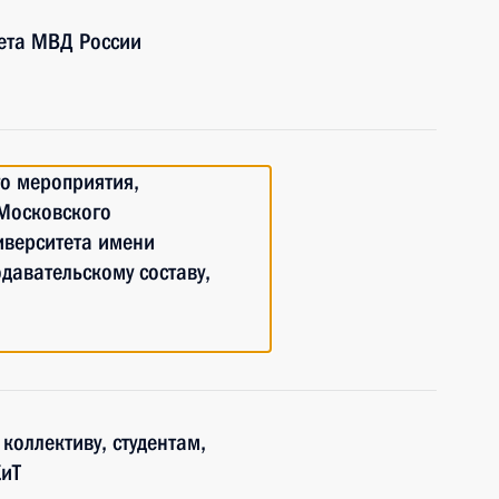
ета МВД России
го мероприятия,
Московского
иверситета имени
давательскому составу,
коллективу, студентам,
КиТ