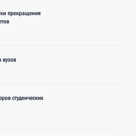
оки прекращения
етов
х вузов
еров студенческих