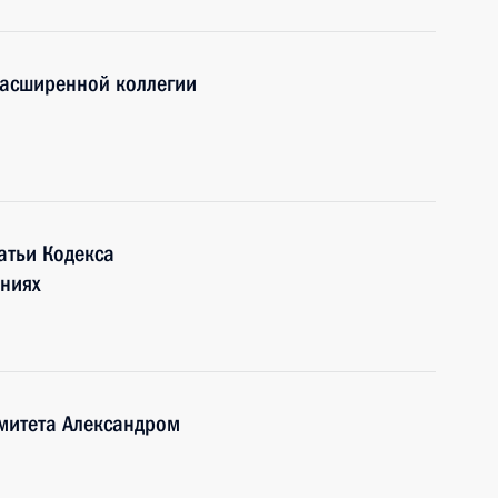
расширенной коллегии
атьи Кодекса
ниях
омитета Александром