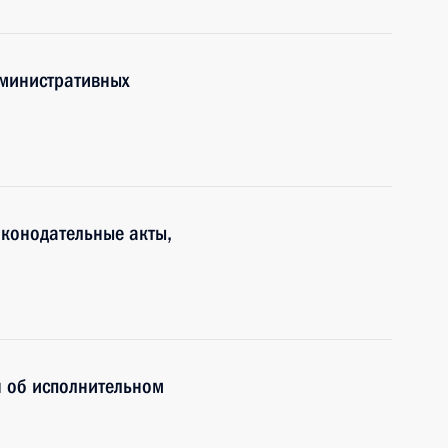
дминистративных
аконодательные акты,
н об исполнительном