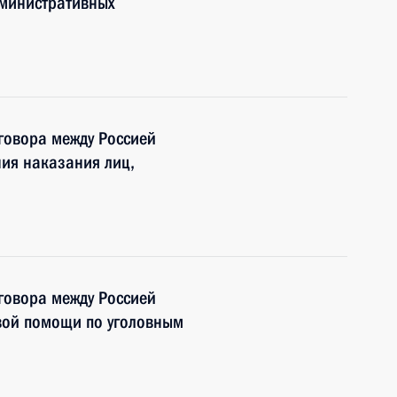
дминистративных
говора между Россией
ния наказания лиц,
говора между Россией
вой помощи по уголовным