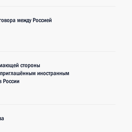
говора между Россией
имающей стороны
ю приглашённым иностранным
в России
ва