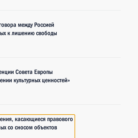
говора между Россией
ных к лишению свободы
енции Совета Европы
шении культурных ценностей»
нения, касающиеся правового
ых со сносом объектов