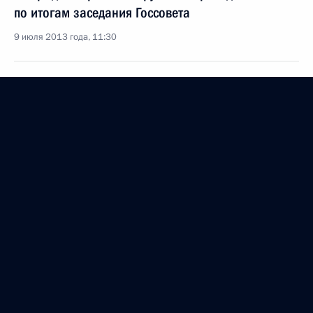
по итогам заседания Госсовета
9 июля 2013 года, 11:30
Заседание Госсовета по вопросам ЖКХ
31 мая 2013 года, 17:20
Состоится заседание Госсовета по вопросу
о повышении качества жилищно-коммунальных
услуг
30 мая 2013 года, 15:00
Об исполнении поручения Президента о создании
единых расчётных центров по оплате населением
жилищно-коммунальных услуг