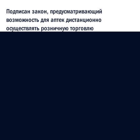
Подписан закон, предусматривающий
возможность для аптек дистанционно
осуществлять розничную торговлю
лекарственными препаратами
3 апреля 2020 года, 20:10
Подписан закон, направленный на повышение
эффективности противодействия обороту
недоброкачественных лекарственных средств
и медицинских изделий
1 апреля 2020 года, 15:15
Устанавливается административная
ответственность за реализацию