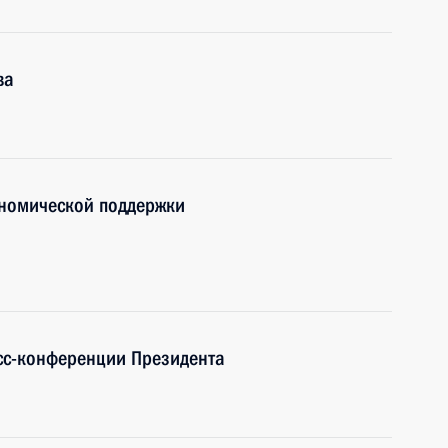
ва
номической поддержки
сс-конференции Президента