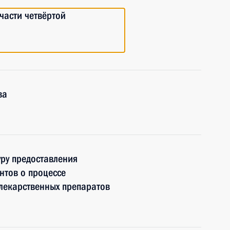
части четвёртой
ва
ру предоставления
тов о процессе
 лекарственных препаратов