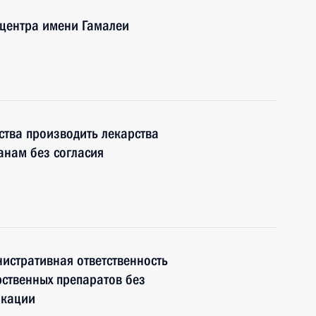
 центра имени Гамалеи
ства производить лекарства
анам без согласия
истративная ответственность
рственных препаратов без
икации