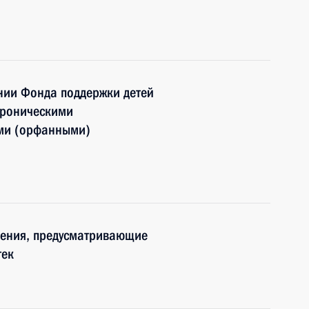
нии Фонда поддержки детей
хроническими
ими (орфанными)
нения, предусматривающие
тек