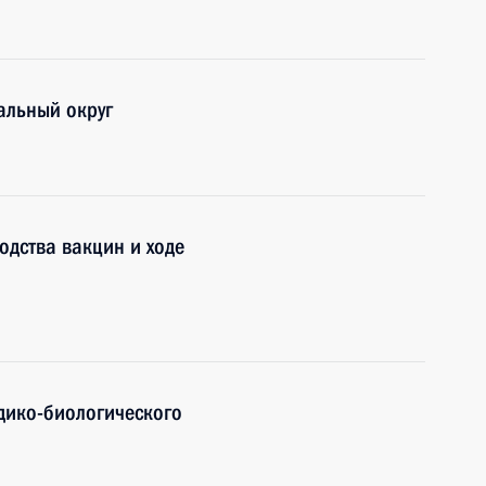
альный округ
дства вакцин и ходе
дико-биологического