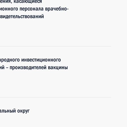
нения, касающиеся
ионного персонала врачебно-
свидетельствований
ародного инвестиционного
ий – производителей вакцины
альный округ