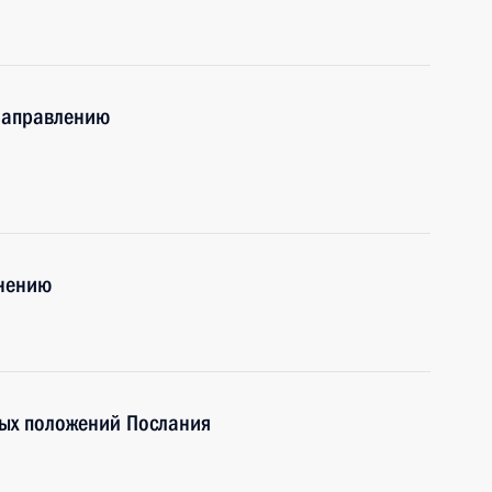
 направлению
анению
ых положений Послания