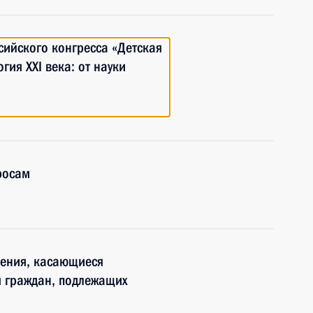
ийского конгресса «Детская
гия XXI века: от науки
росам
нения, касающиеся
я граждан, подлежащих