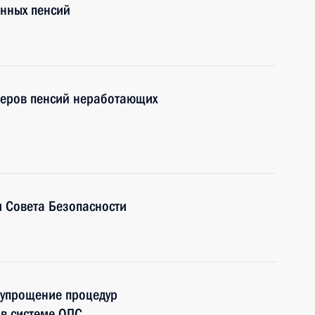
енных пенсий
меров пенсий неработающих
 Совета Безопасности
 упрощение процедур
 в системе ОПС