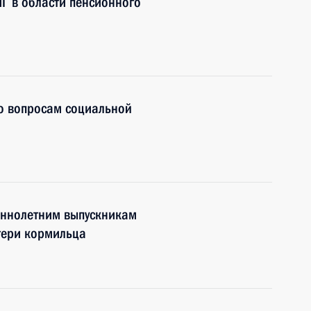
НГ в области пенсионного
по вопросам социальной
еннолетним выпускникам
отери кормильца