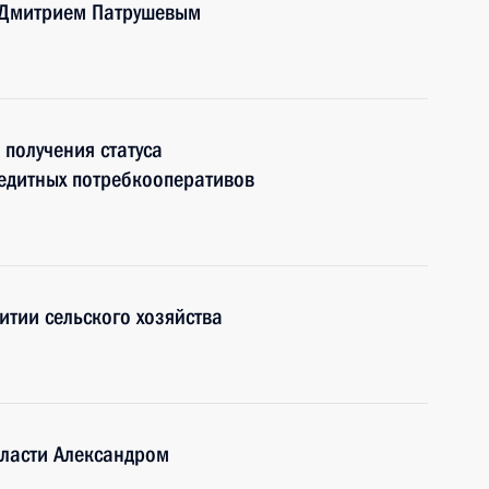
а Дмитрием Патрушевым
 получения статуса
едитных потребкооперативов
итии сельского хозяйства
бласти Александром