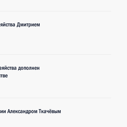
зяйства Дмитрием
озяйства дополнен
тве
сии Александром Ткачёвым