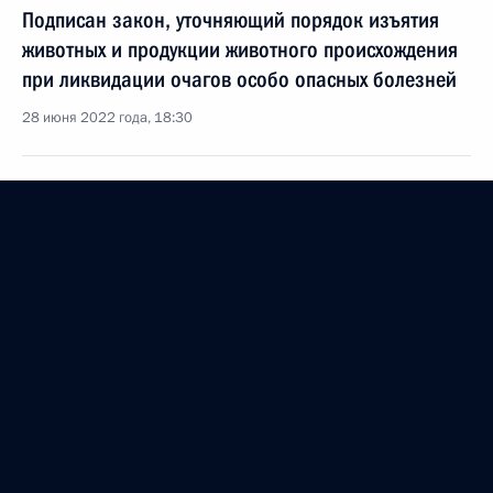
Подписан закон, уточняющий порядок изъятия
животных и продукции животного происхождения
при ликвидации очагов особо опасных болезней
28 июня 2022 года, 18:30
Внесены изменения в закон о развитии сельского
хозяйства
11 июня 2022 года, 17:15
Встреча с генеральным директором
«Росагролизинга» Павлом Косовым
8 июня 2022 года, 13:55
Совещание по экономическим вопросам