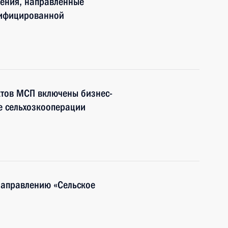
нения, направленные
тифицированной
ктов МСП включены бизнес-
е сельхозкооперации
направлению «Сельское