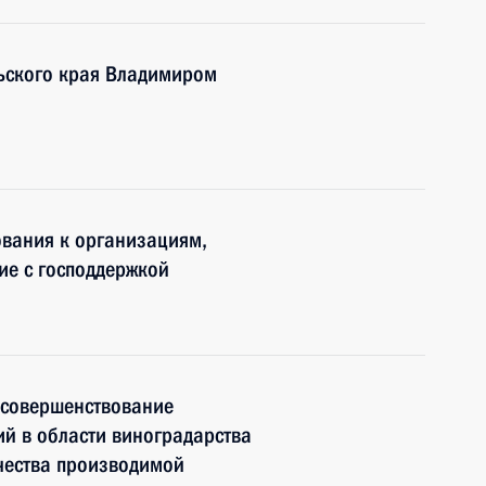
льского края Владимиром
ования к организациям,
ие с господдержкой
 совершенствование
й в области виноградарства
чества производимой