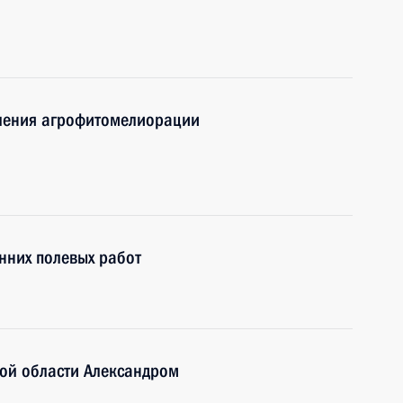
ления агрофитомелиорации
нних полевых работ
кой области Александром