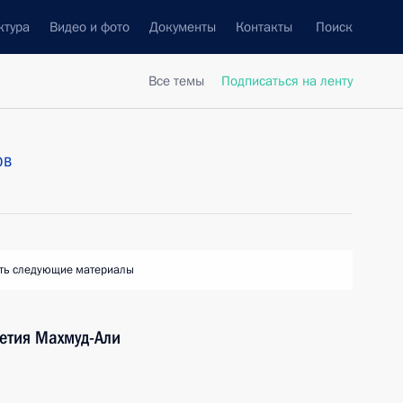
ктура
Видео и фото
Документы
Контакты
Поиск
Все темы
Подписаться на ленту
ов
ть следующие материалы
шетия Махмуд-Али