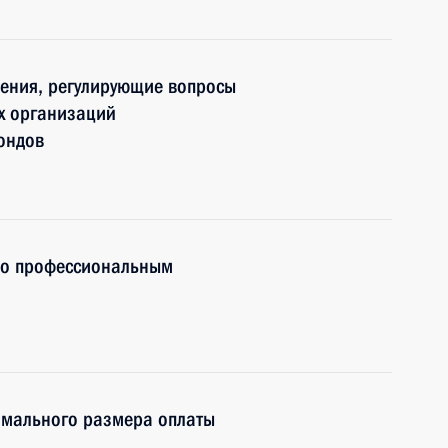
нения, регулирующие вопросы
ых организаций
ондов
по профессиональным
имального размера оплаты