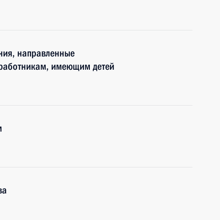
ния, направленные
 работникам, имеющим детей
м
ва