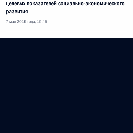
целевых показателей социально-экономического
развития
7 мая 2015 года, 15:45
Внесены изменения в Трудовой кодекс и закон
об образовании
2 мая 2015 года, 16:40
Об исполнении поручения Президента
по разработке и принятию профстандартов
по приоритетным направлениям развития
экономики
12 марта 2015 года, 14:00