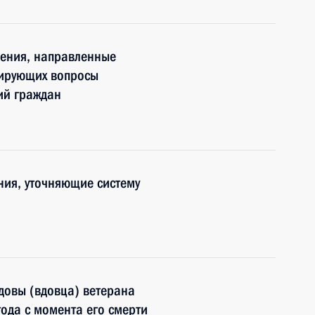
нения, направленные
лирующих вопросы
ий граждан
ния, уточняющие систему
довы (вдовца) ветерана
года с момента его смерти