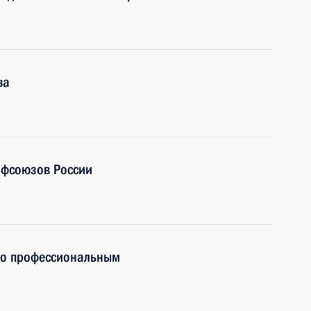
ва
офсоюзов России
по профессиональным