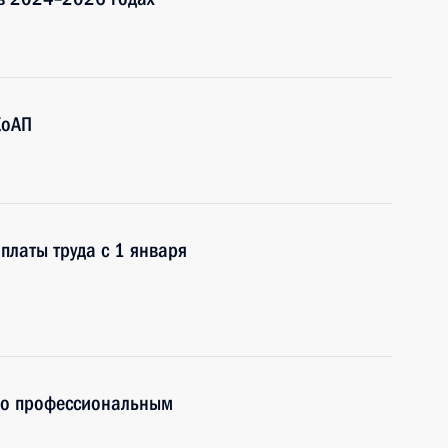
КоАП
латы труда с 1 января
по профессиональным