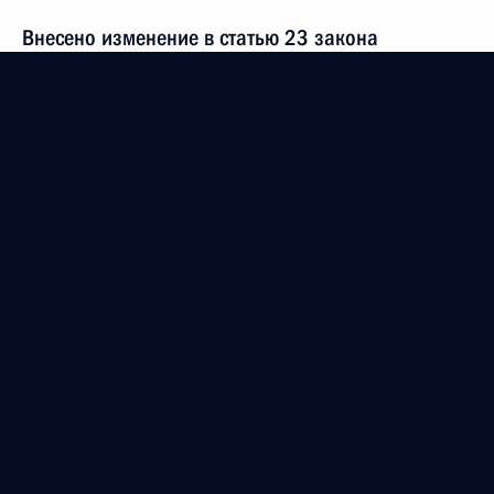
Внесено изменение в статью 23 закона
о крестьянском (фермерском) хозяйстве
30 декабря 2020 года, 10:20
Рабочая встреча с Уполномоченным по защите
прав предпринимателей Борисом Титовым
28 декабря 2020 года, 13:30
В КоАП внесены изменения, устанавливающие
административную ответственность за нарушение
заказчиком срока оплаты товаров, работ, услуг
по договору закупки с субъектами малого
и среднего предпринимательства
22 декабря 2020 года, 13:00