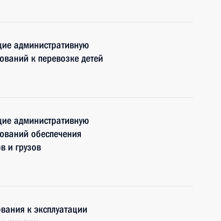
щие административную
ований к перевозке детей
щие административную
бований обеспечения
в и грузов
вания к эксплуатации