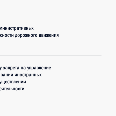
дминистративных
асности дорожного движения
у запрета на управление
овании иностранных
существлении
еятельности