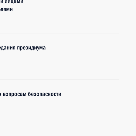
ми лицами
елями
едания президиума
о вопросам безопасности