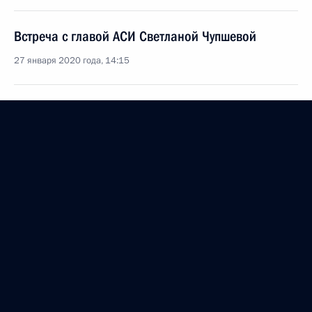
Встреча с главой АСИ Светланой Чупшевой
27 января 2020 года, 14:15
Встреча со студентами ведущих вузов,
школьниками, преподавателями и наставниками
22 января 2020 года, 19:50
Заседание рабочей группы Госсовета
по направлению «Образование и наука»
14 января 2020 года, 16:30
Заседание рабочей группы Госсовета