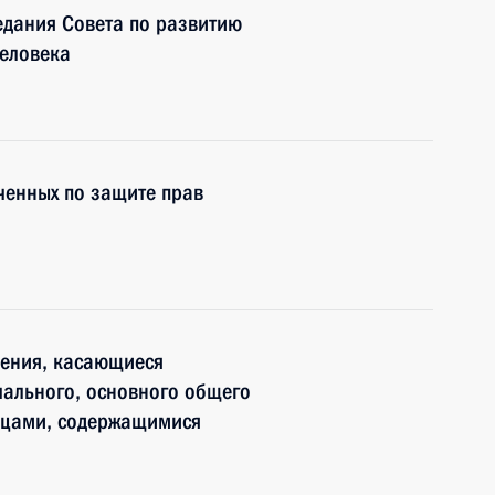
едания Совета по развитию
человека
енных по защите прав
нения, касающиеся
чального, основного общего
ицами, содержащимися