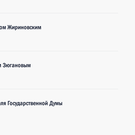
ром Жириновским
м Зюгановым
еля Государственной Думы