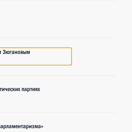
м Зюгановым
тических партиях
парламентаризма»