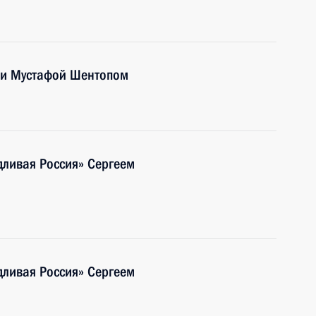
ции Мустафой Шентопом
дливая Россия» Сергеем
дливая Россия» Сергеем