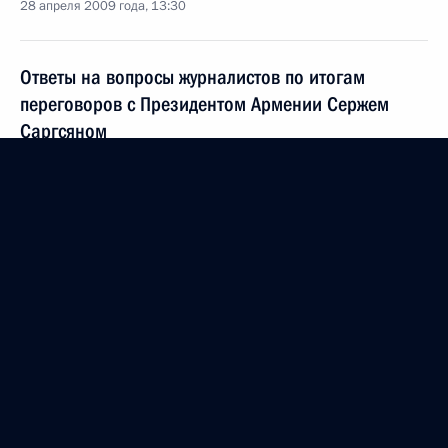
28 апреля 2009 года, 13:30
Ответы на вопросы журналистов по итогам
переговоров с Президентом Армении Сержем
Саргсяном
23 апреля 2009 года, 16:45
Встреча с Президентом Армении Сержем
Саргсяном
23 апреля 2009 года, 16:30
Опубликован Концептуальный подход к новой
правовой базе международного сотрудничества
в сфере энергетики