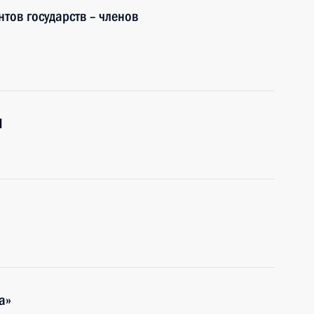
тов государств – членов
И
а»