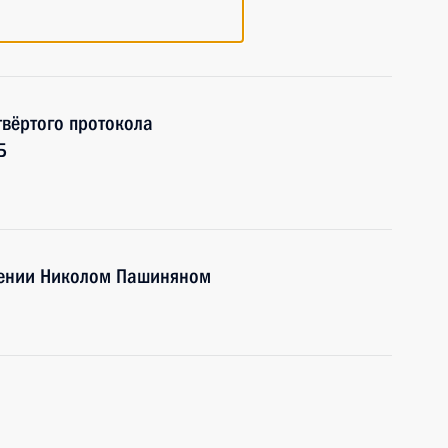
твёртого протокола
Б
мении Николом Пашиняном