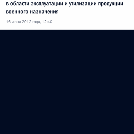
в области эксплуатации и утилизации продукции
военного назначения
16 июня 2012 года, 12:40
Сессия Совета коллективной безопасности ОДКБ
15 мая 2012 года, 16:00
15 мая состоится юбилейная сессия Совета
коллективной безопасности ОДКБ
10 мая 2012 года, 17:00
Дмитрий Медведев внёс в Госдуму
на ратификацию соглашение о порядке
формирования и функционирования сил ОДКБ