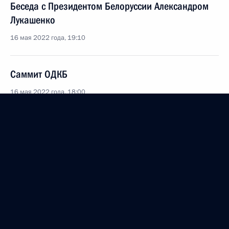
Беседа с Президентом Белоруссии Александром
Лукашенко
16 мая 2022 года, 19:10
Саммит ОДКБ
16 мая 2022 года, 18:00
16 мая в Москве состоится встреча лидеров
государств – членов ОДКБ
12 мая 2022 года, 15:00
Ратифицирован Протокол о внесении изменений
в Соглашение о миротворческой деятельности
ОДКБ