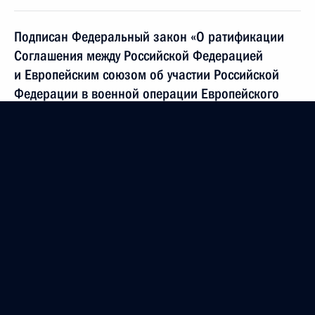
Подписан Федеральный закон «О ратификации
Соглашения между Российской Федерацией
и Европейским союзом об участии Российской
Федерации в военной операции Европейского
союза в Республике Чад
и Центральноафриканской Республике (ЕУФОР
Чад/ЦАР)»
2 декабря 2009 года, 10:45
Ответы на вопросы российских журналистов
27 ноября 2009 года, 19:00
Дмитрий Медведев поздравил Председателя