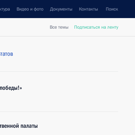
ктура
Видео и фото
Документы
Контакты
Поиск
Все темы
Подписаться на ленту
татов
 победы!»
твенной палаты