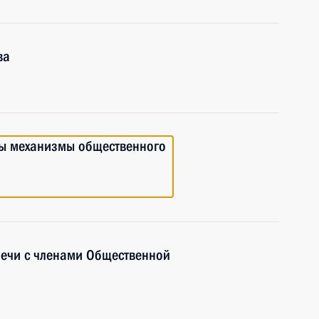
ва
ны механизмы общественного
речи с членами Общественной