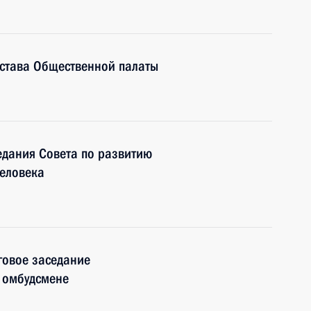
става Общественной палаты
едания Совета по развитию
человека
говое заседание
 омбудсмене