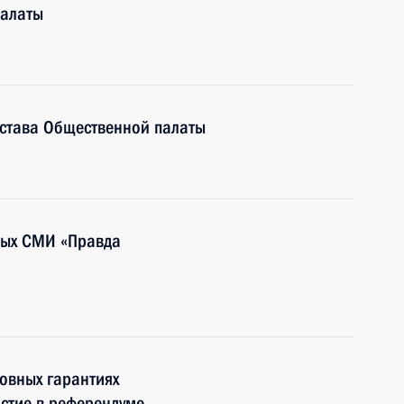
палаты
става Общественной палаты
ных СМИ «Правда
овных гарантиях
астие в референдуме