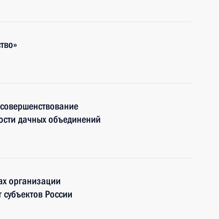
тво»
 совершенствование
ости дачных объединений
ах организации
 субъектов России