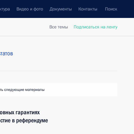
ктура
Видео и фото
Документы
Контакты
Поиск
Все темы
Подписаться на ленту
татов
ть следующие материалы
овных гарантиях
астие в референдуме