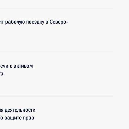
т рабочую поездку в Северо-
речи с активом
та
я деятельности
по защите прав