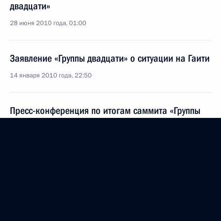
двадцати»
28 июня 2010 года, 01:00
Заявление «Группы двадцати» о ситуации на Гаити
14 января 2010 года, 22:50
Пресс-конференция по итогам саммита «Группы
двадцати»
26 сентября 2009 года, 01:30
Третий саммит G20 стал серьёзным шагом вперёд
в преодолении кризиса
26 сентября 2009 года, 01:00