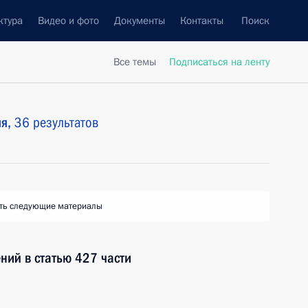
ктура
Видео и фото
Документы
Контакты
Поиск
Все темы
Подписаться на ленту
ия,
36 результатов
ть следующие материалы
ний в статью 427 части