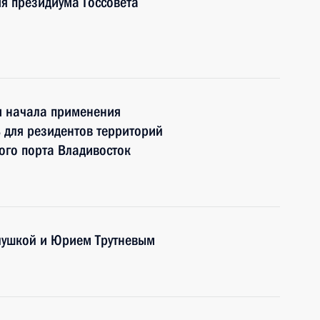
я президиума Госсовета
и начала применения
ь для резидентов территорий
ого порта Владивосток
алушкой и Юрием Трутневым