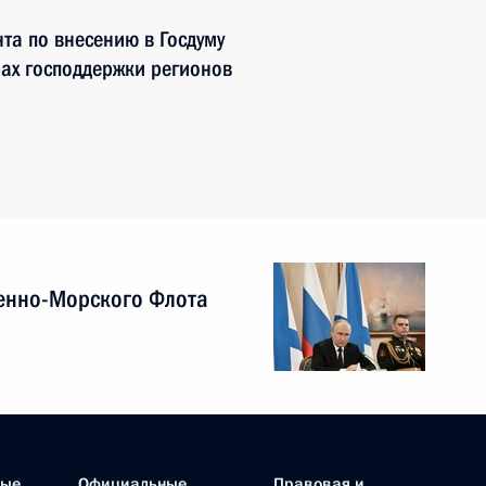
та по внесению в Госдуму
рах господдержки регионов
енно-Морского Флота
ные
Официальные
Правовая и