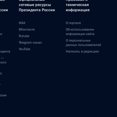
сетевые ресурсы
техническая
ссии
Президента России
информация
MAX
О портале
ВКонтакте
Об использовании
ии
информации сайта
Rutube
О персональных
Telegram-канал
данных пользователей
YouTube
зиденту
Написать в редакцию
и —
ного
по
—
ссии