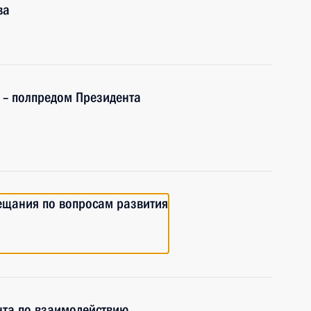
ва
 – полпредом Президента
ещания по вопросам развития
нта по взаимодействию