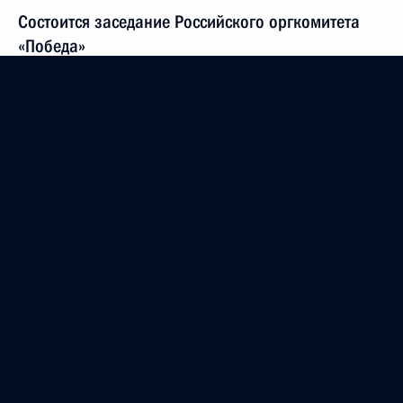
Состоится заседание Российского оргкомитета
«Победа»
16 марта 2015 года, 15:00
Телефонный разговор с Президентом Армении
Сержем Саргсяном
12 марта 2015 года, 13:00
Подписан Указ о единовременной выплате
некоторым категориям граждан в связи с 70-
летием Победы
26 февраля 2015 года, 14:30