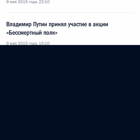
9 мая 2015 года, 22:10
Владимир Путин принял участие в акции
«Бессмертный полк»
9 мая 2015 года, 15:10
Торжественный приём по случаю Дня Победы
9 мая 2015 года, 12:45
Возложение венка к Могиле Неизвестного
Солдата
9 мая 2015 года, 11:45