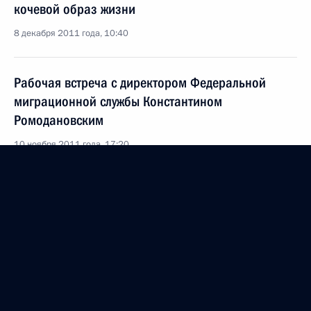
кочевой образ жизни
8 декабря 2011 года, 10:40
Рабочая встреча с директором Федеральной
миграционной службы Константином
Ромодановским
10 ноября 2011 года, 17:20
Подписан закон о ратификации соглашения
о правовом статусе трудящихся-мигрантов
и членов их семей
17 июля 2011 года, 09:25
Об исполнении поручения Президента