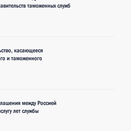
тавительств таможенных служб
ьство, касающееся
ого и таможенного
глашения между Россией
слугу лет службы