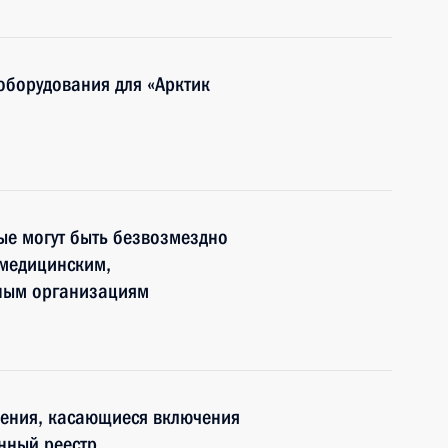
оборудования для «Арктик
ые могут быть безвозмездно
медицинским,
ным организациям
нения, касающиеся включения
нный реестр