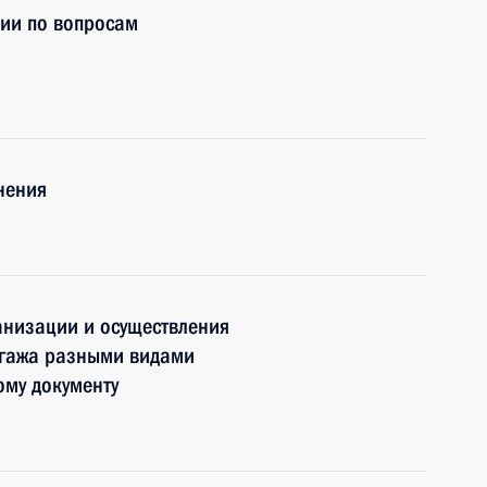
нии по вопросам
нения
анизации и осуществления
агажа разными видами
ому документу