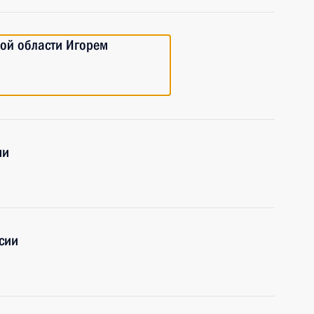
кой области Игорем
ии
сии