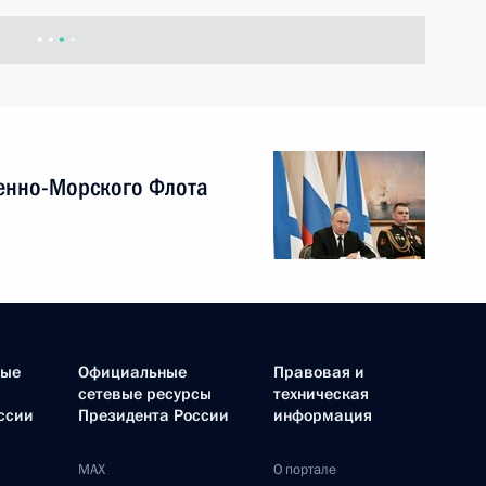
енно-Морского Флота
ные
Официальные
Правовая и
сетевые ресурсы
техническая
ссии
Президента России
информация
MAX
О портале