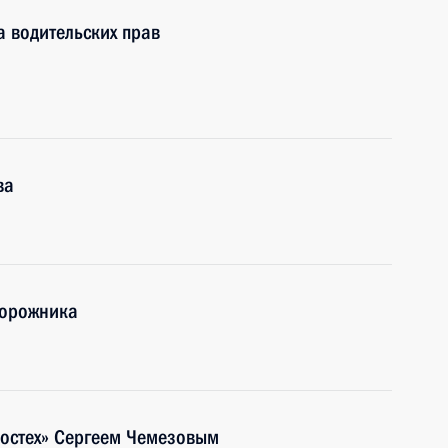
а водительских прав
ва
дорожника
Ростех» Сергеем Чемезовым