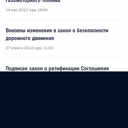
газомоторного топлива
14 мая 2013 года, 18:00
Внесены изменения в закон о безопасности
дорожного движения
27 апреля 2013 года, 11:00
Подписан закон о ратификации Соглашения
об организации действий дежурных ПВО в странах
СНГ при захвате воздушного судна
8 апреля 2013 года, 22:00
Рабочая встреча с президентом компании
«Российские железные дороги» (РЖД)