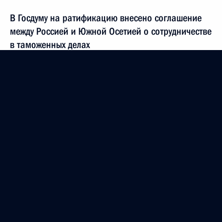
В Госдуму на ратификацию внесено соглашение
между Россией и Южной Осетией о сотрудничестве
в таможенных делах
20 сентября 2011 года, 14:30
Сергей Нарышкин присутствовал на открытии
Первого российско-югоосетинского делового
форума в Цхинвале
20 сентября 2011 года, 13:50
Сергей Нарышкин присутствовал
на праздновании Дня независимости Южной
Осетии
20 сентября 2011 года, 12:30