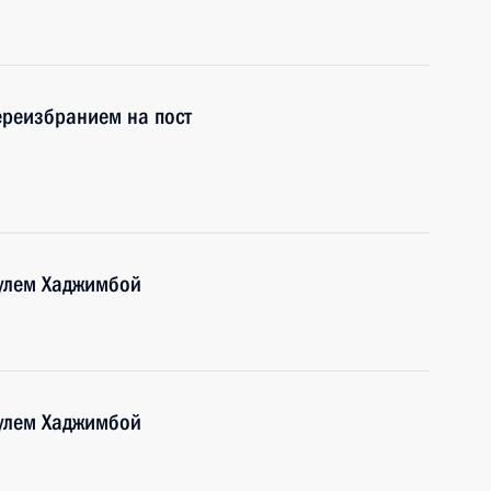
ереизбранием на пост
аулем Хаджимбой
аулем Хаджимбой