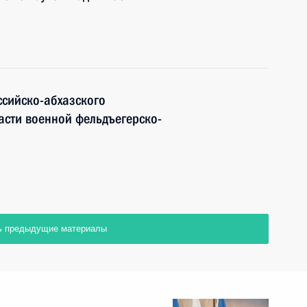
ссийско-абхазского
ласти военной фельдъегерско-
ь предыдущие материалы