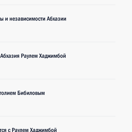
ы и независимости Абхазии
 Абхазия Раулем Хаджимбой
атолием Бибиловым
ится с Раулем Хаджимбой