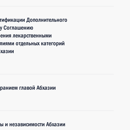
тификации Дополнительного
му Соглашению
ечения лекарственными
лиями отдельных категорий
бхазии
бранием главой Абхазии
ы и независимости Абхазии