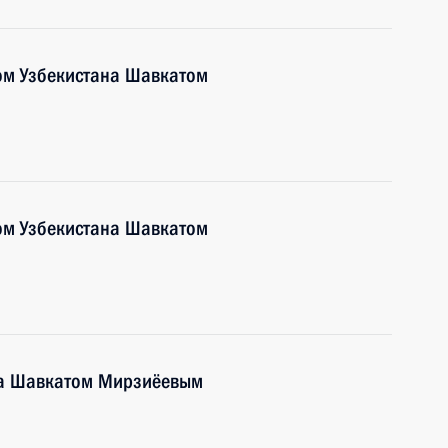
ом Узбекистана Шавкатом
ом Узбекистана Шавкатом
на Шавкатом Мирзиёевым