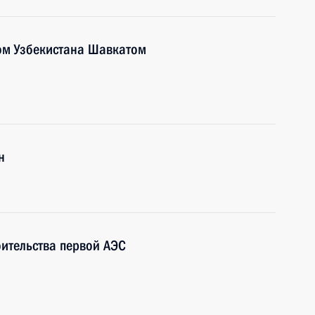
ом Узбекистана Шавкатом
н
оительства первой АЭС