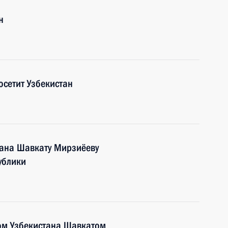
н
осетит Узбекистан
тана Шавкату Мирзиёеву
ублики
ом Узбекистана Шавкатом