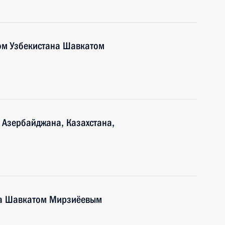
ом Узбекистана Шавкатом
 Азербайджана, Казахстана,
на Шавкатом Мирзиёевым