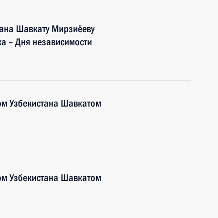
тана Шавкату Мирзиёеву
а – Дня независимости
ом Узбекистана Шавкатом
ом Узбекистана Шавкатом