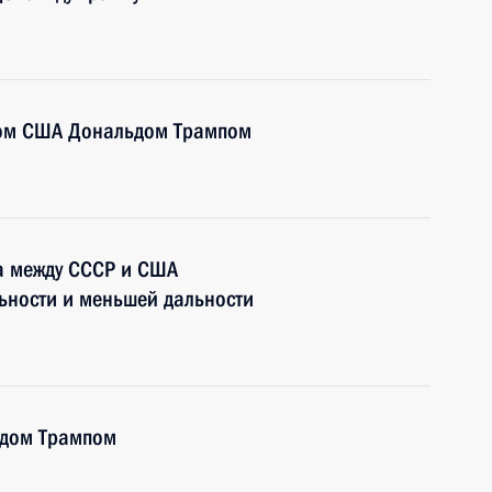
том США Дональдом Трампом
а между СССР и США
льности и меньшей дальности
ьдом Трампом