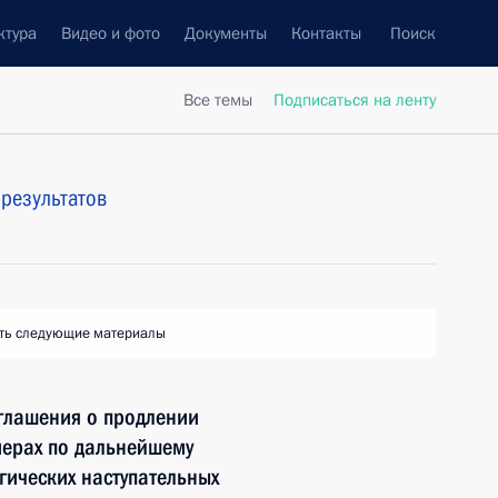
ктура
Видео и фото
Документы
Контакты
Поиск
Все темы
Подписаться на ленту
результатов
ть следующие материалы
глашения о продлении
мерах по дальнейшему
ических наступательных