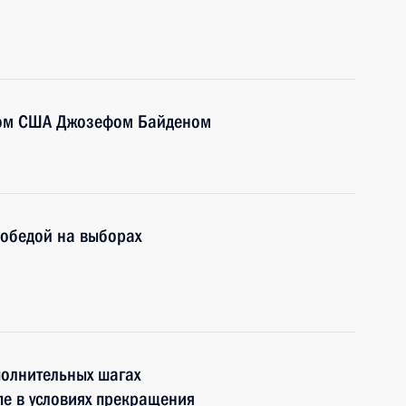
том США Джозефом Байденом
победой на выборах
полнительных шагах
пе в условиях прекращения