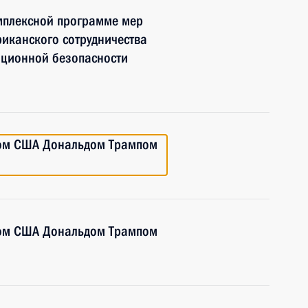
мплексной программе мер
иканского сотрудничества
ационной безопасности
том США Дональдом Трампом
том США Дональдом Трампом