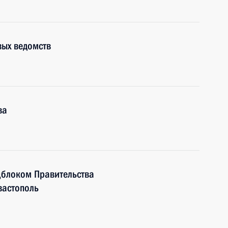
вых ведомств
ва
оцблоком Правительства
вастополь