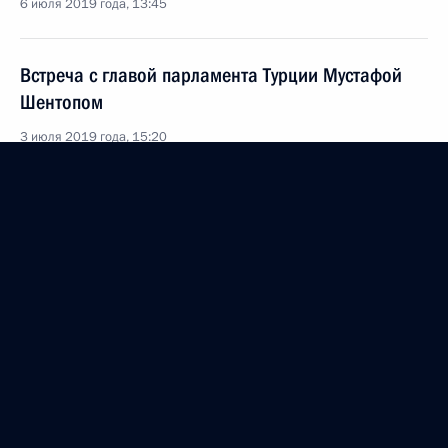
6 июля 2019 года, 13:45
Встреча с главой парламента Турции Мустафой
Шентопом
3 июля 2019 года, 15:20
Встреча с Президентом Турции Реджепом Тайипом
Эрдоганом
29 июня 2019 года, 05:20
Телефонный разговор с Президентом Турции
Реджепом Тайипом Эрдоганом
30 мая 2019 года, 21:00