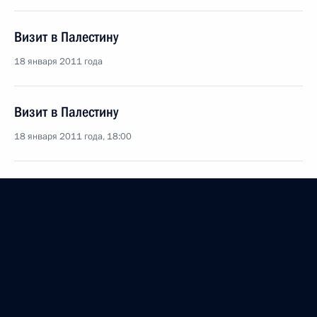
Визит в Палестину
18 января 2011 года
Визит в Палестину
18 января 2011 года, 18:00
Совместная пресс-конференция с Главой
Палестинской национальной администрации
Махмудом Аббасом
18 января 2011 года, 18:00
Дмитрий Медведев совершит визиты в Иорданию