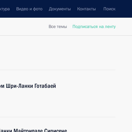
ктура
Видео и фото
Документы
Контакты
Поиск
Все темы
Подписаться на ленту
ом Шри-Ланки Готабаей
Ланки Майтрипале Сирисене