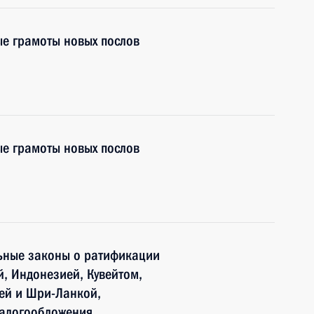
ые грамоты новых послов
ые грамоты новых послов
ьные законы о ратификации
й, Индонезией, Кувейтом,
ей и Шри-Ланкой,
налогообложения