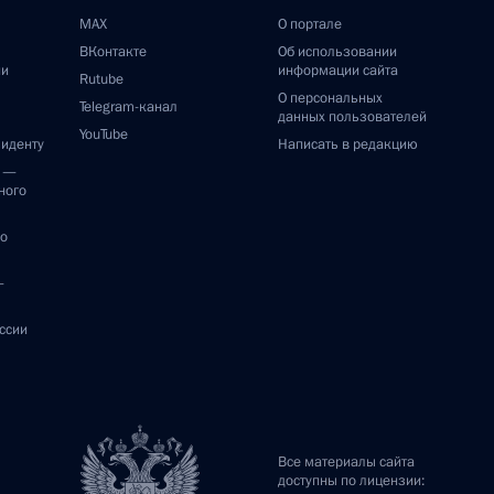
MAX
О портале
ВКонтакте
Об использовании
ии
информации сайта
Rutube
О персональных
Telegram-канал
данных пользователей
YouTube
зиденту
Написать в редакцию
и —
ного
по
—
ссии
Все материалы сайта
доступны по лицензии: