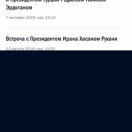
Эрдоганом
7 сентября 2018 года, 15:15
Встреча с Президентом Ирана Хасаном Рухани
12 августа 2018 года, 15:20
Встреча с советником Верховного руководителя
Ирана по международным вопросам Али Акбаром
Велаяти
12 июля 2018 года, 09:50
Встреча с Президентом Ирана Хасаном Рухани
9 июня 2018 года, 10:45