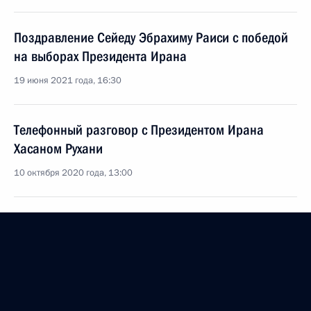
Поздравление Сейеду Эбрахиму Раиси с победой
на выборах Президента Ирана
19 июня 2021 года, 16:30
Телефонный разговор с Президентом Ирана
Хасаном Рухани
10 октября 2020 года, 13:00
Заявление Владимира Путина «О предложении
России созвать встречу глав государств –
постоянных членов Совета Безопасности ООН
с участием руководителей ФРГ и Ирана»
14 августа 2020 года, 17:00