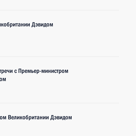
икобритании Дэвидом
стречи с Премьер-министром
ном
ром Великобритании Дэвидом