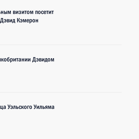
ьным визитом посетит
 Дэвид Кэмерон
икобритании Дэвидом
ца Уэльского Уильяма