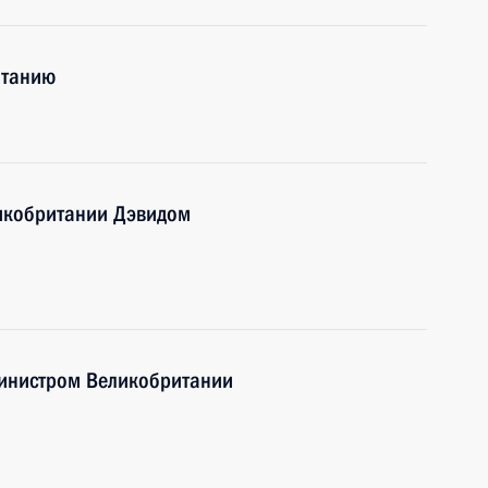
итанию
икобритании Дэвидом
министром Великобритании