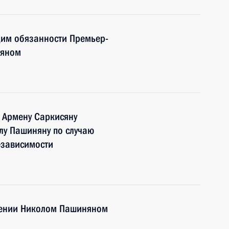
им обязанности Премьер-
няном
 Армену Саркисяну
лу Пашиняну по случаю
езависимости
мении Николом Пашиняном