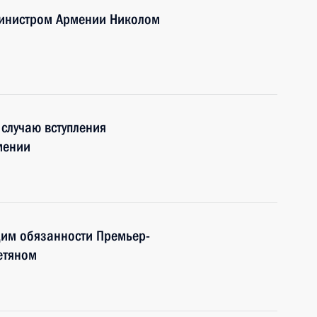
министром Армении Николом
случаю вступления
мении
им обязанности Премьер-
етяном