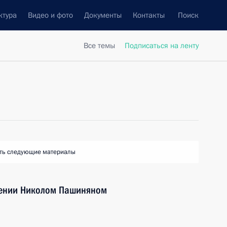
ктура
Видео и фото
Документы
Контакты
Поиск
Все темы
Подписаться на ленту
ть следующие материалы
мении Николом Пашиняном