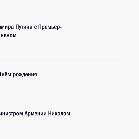
имира Путина с Премьер-
иняном
 Днём рождения
министром Армении Николом