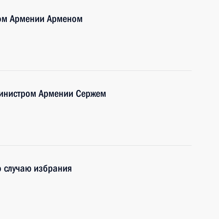
том Армении Арменом
министром Армении Сержем
о случаю избрания