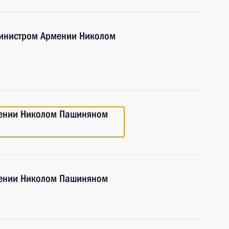
министром Армении Николом
мении Николом Пашиняном
мении Николом Пашиняном