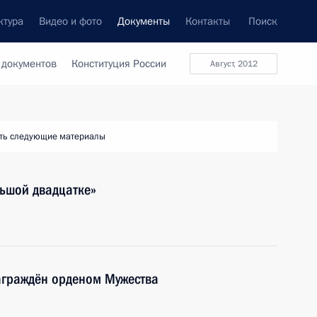
ктура
Видео и фото
Документы
Контакты
Поиск
 документов
Конституция России
август, 2012
ть следующие материалы
льшой двадцатке»
аграждён орденом Мужества