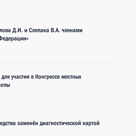
лова Д.И. и Слепака В.А. членами
 Федерации»
 для участия в Конгрессе местных
ропы
редства заменён диагностической картой