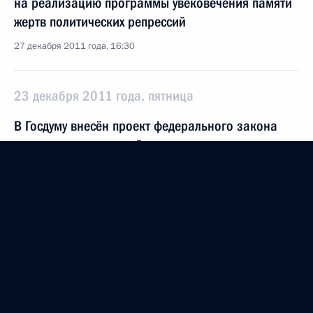
на реализацию программы увековечения памяти
жертв политических репрессий
27 декабря 2011 года, 16:30
23 декабря 2011 года, пятница
В Госдуму внесён проект федерального закона
о внесении изменений в отдельные
законодательные акты в связи с освобождением
политических партий от сбора подписей
избирателей на выборах
23 декабря 2011 года, 09:10
В Госдуму внесён проект федерального закона,
направленного на либерализацию требований