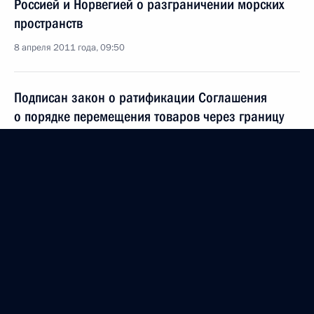
Россией и Норвегией о разграничении морских
пространств
8 апреля 2011 года, 09:50
Подписан закон о ратификации Соглашения
о порядке перемещения товаров через границу
Таможенного союза
8 апреля 2011 года, 09:40
Подписан закон о ратификации соглашения
об особенностях использования транспортных
средств для перевозки пассажиров и грузов
по территории Таможенного союза
8 апреля 2011 года, 09:15