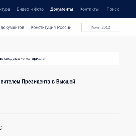
ктура
Видео и фото
Документы
Контакты
Поиск
 документов
Конституция России
июль, 2012
ть следующие материалы
авителем Президента в Высшей
С